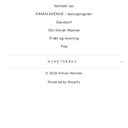
Kontakt oss
KIMAN AVENUE - bonusprogram
Gavekort
Om Kiman Woman
Frakt og levering
Faq
NYHETSBREV
© 2026 Kiman Woman
Powered by Shopify