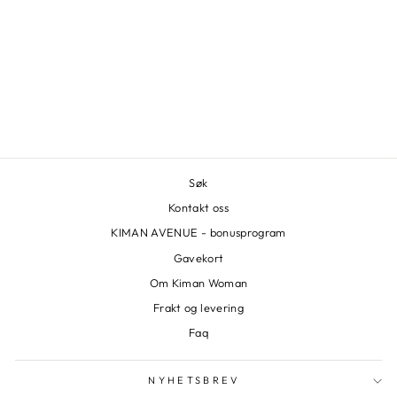
AIAYU - LLAMA
SOCKS
AIAYU
590,00 kr
Søk
Kontakt oss
KIMAN AVENUE - bonusprogram
Gavekort
Om Kiman Woman
Frakt og levering
Faq
NYHETSBREV