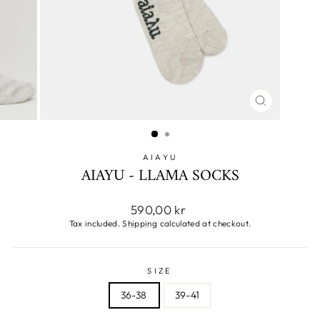
CLOSE
(ESC)
AIAYU
AIAYU - LLAMA SOCKS
Regular
590,00 kr
price
Tax included.
Shipping
calculated at checkout.
SIZE
36-38
39-41