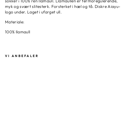
sokker i 100% ren llamaull. Llamaullen er termoregulerende,
myk og svært slitesterk. Forsterket i hæl og tå. Diskre Aiayu-
logo under. Laget i ufarget ull.
Materiale:
100% llamaull
VI ANBEFALER
AI
AY
U
-
LL
A
M
A
SO
CK
S
AIAYU
590,00
kr