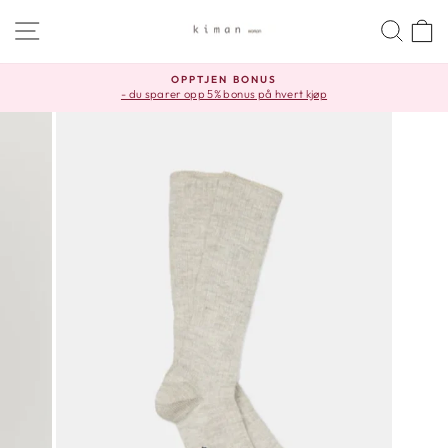
Skip
SITE NAVIGATION
SEA
C
to
content
OPPTJEN BONUS
- du sparer opp 5% bonus på hvert kjøp
Pause
slideshow