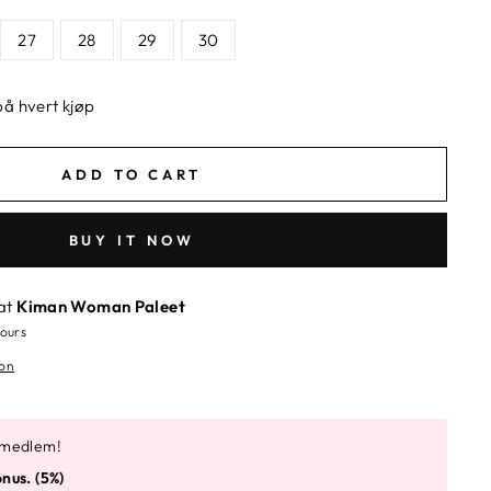
27
28
29
30
å hvert kjøp
ADD TO CART
BUY IT NOW
 at
Kiman Woman Paleet
hours
ion
 medlem!
nus. (5%)