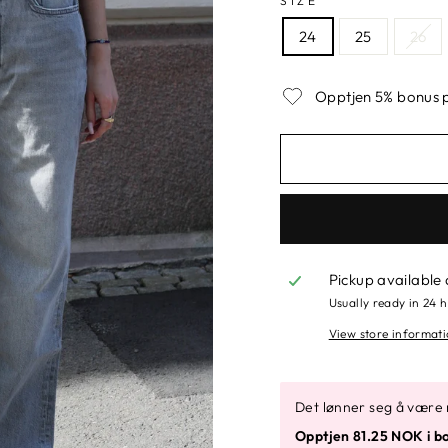
SIZE
24
25
26
Opptjen 5% bonus p
Pickup available
Usually ready in 24 
View store informat
Det lønner seg å være
Opptjen 81.25 NOK i bo