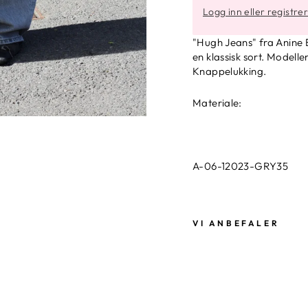
Logg inn eller registre
"Hugh Jeans" fra Anine Bi
en klassisk sort. Modell
Knappelukking.
Materiale:
A-06-12023-GRY35
VI ANBEFALER
A
N
I
N
E