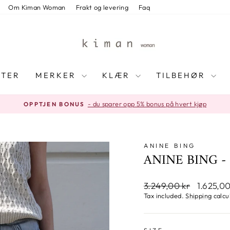
Om Kiman Woman
Frakt og levering
Faq
TER
MERKER
KLÆR
TILBEHØR
Vi sender i løpet av 1-2 virkedager
RASK LEVERING
Pause
slideshow
ANINE BING
ANINE BING -
Regular
Sale
3.249,00 kr
1.625,0
price
price
Tax included.
Shipping
calcu