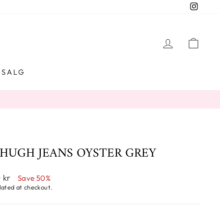
Instag
LOG IN
CAR
SALG
 HUGH JEANS OYSTER GREY
0 kr
Save 50%
lated at checkout.