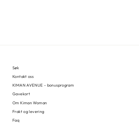
ANINE BING
Regular
Sale
3.249,00 kr
1.625,00 kr
Save 50%
price
price
Søk
Kontakt oss
KIMAN AVENUE - bonusprogram
Gavekort
Om Kiman Woman
Frakt og levering
Faq