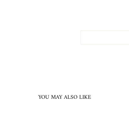
Sale
1.625,00
price
kr
Save 50%
Sale
YOU MAY ALSO LIKE