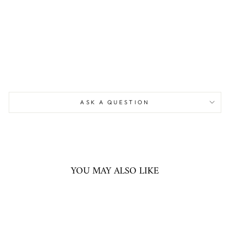
HA
RR
Y
NA
VY
SOEUR
3.099,00
kr
ASK A QUESTION
YOU MAY ALSO LIKE