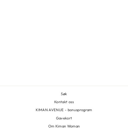
SOEUR - HARRY
NAVY
SOEUR
3.099,00 kr
Søk
Kontakt oss
KIMAN AVENUE - bonusprogram
Gavekort
Om Kiman Woman