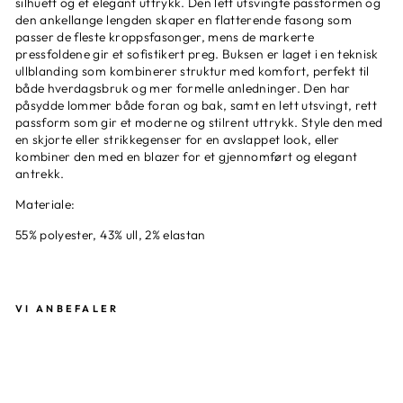
silhuett og et elegant uttrykk. Den lett utsvingte passformen og
den ankellange lengden skaper en flatterende fasong som
passer de fleste kroppsfasonger, mens de markerte
pressfoldene gir et sofistikert preg. Buksen er laget i en teknisk
ullblanding som kombinerer struktur med komfort, perfekt til
både hverdagsbruk og mer formelle anledninger. Den har
påsydde lommer både foran og bak, samt en lett utsvingt, rett
passform som gir et moderne og stilrent uttrykk. Style den med
en skjorte eller strikkegenser for en avslappet look, eller
kombiner den med en blazer for et gjennomført og elegant
antrekk.
Materiale:
55% polyester, 43% ull, 2% elastan
VI ANBEFALER
SO
EU
R
-