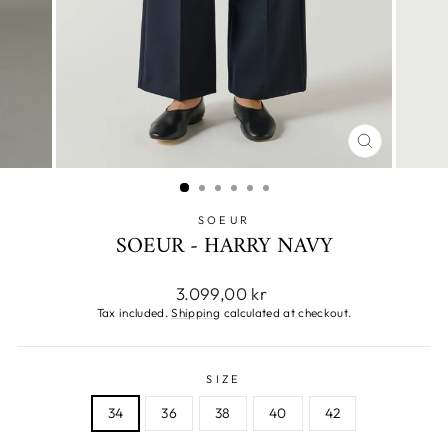
CLOSE
(ESC)
SOEUR
SOEUR - HARRY NAVY
Regular
3.099,00 kr
price
Tax included.
Shipping
calculated at checkout.
SIZE
34
36
38
40
42