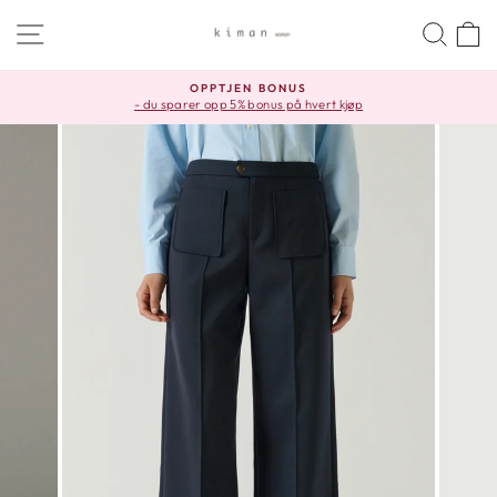
Skip
SITE NAVIGATION
SEA
C
to
content
OPPTJEN BONUS
- du sparer opp 5% bonus på hvert kjøp
Pause
slideshow